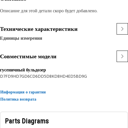
Описание для этой детали скоро будет добавлено.
Технические характеристики
Единицы измерения
Совместимые модели
гусеничный бульдозер
D7F
D9H
D7G
D6C
D6D
D5
D8K
D8H
D4E
D5B
D9G
Информация о гарантии
Политика возврата
Parts Diagrams