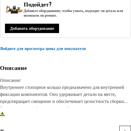
Подойдет?
Добавьте оборудование, чтобы узнать, подходит ли деталь или
возможен ли ремонт.
Добавить оборудование
Войдите для просмотра цены для покупателя
Описание
Описание:
Внутреннее стопорное кольцо предназначено для внутренней
фиксации компонентов. Оно удерживает детали на месте,
предотвращает смещение и обеспечивает целостность сборки.
Эти кольца, разработанные для обеспечения долговечности,
способствуют стабильной работе сборки. Их роль в надежном
размещении компонентов заключается в предотвращении
смещения и поддержании надлежащего функционирования.