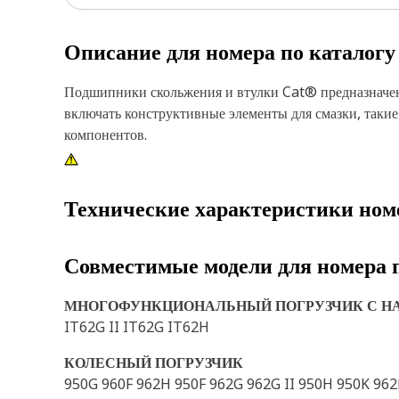
Описание для номера по каталог
Подшипники скольжения и втулки Cat® предназначен
включать конструктивные элементы для смазки, таки
компонентов.
Технические характеристики ном
Совместимые модели для номера 
МНОГОФУНКЦИОНАЛЬНЫЙ ПОГРУЗЧИК С Н
IT62G II IT62G IT62H
КОЛЕСНЫЙ ПОГРУЗЧИК
950G 960F 962H 950F 962G 962G II 950H 950K 962K