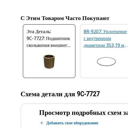
С Этим Товаром Часто Покупают
Эта Деталь:
8R-9207: Уплотнение
9C-7727: Подшипник
с внутренним
скольжения внешнего
диаметром 353,19 мм,
диаметра 57,04 мм
голубого цвета
Схема детали для
9C-7727
Просмотр подробных схем з
Добавить свое оборудование