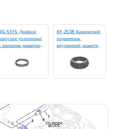
9G-5315: Двойное
6Y-2538: Конический
конусное уплотнение
подшипник,
с внешним диаметром
внутренний диаметр
215,6 мм
110 мм