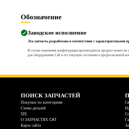
Обозначение
Заводское исполнение
Эта запчасть разработана в соответствии с характеристиками п
В случае изменения конфигурации производителя продукт может не п
для оборудования Cat в его текущем состоянии и предполагаемой ко
ПОИСК ЗАПЧАСТЕЙ
П
Покупки по категориям
Св
Схема деталей
На
SIS
С
О ЗАПЧАСТЯХ CAT
Га
Карта сайта
За