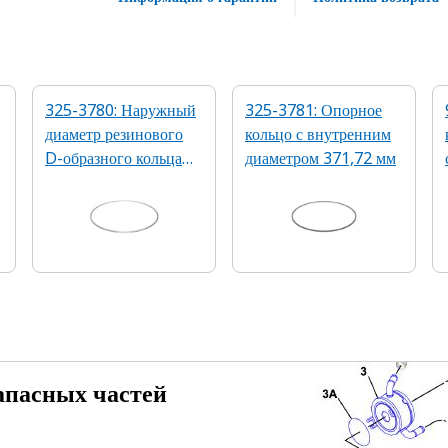
325-3780: Наружный
325-3781: Опорное
диаметр резинового
кольцо с внутренним
D-образного кольца
диаметром 371,72 мм
383,50 мм
апасных частей