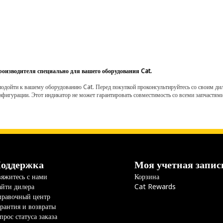
роизводителя специально для вашего оборудования Cat.
одойти к вашему оборудованию Cat. Перед покупкой проконсультируйтесь со своим диле
нфигурации. Этот индикатор не может гарантировать совместимость со всеми запчастями
оддержка
Моя учетная запис
яжитесь с нами
Корзина
йти дилера
Cat Rewards
правочный центр
рантия и возвраты
прос статуса заказа