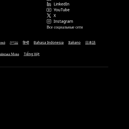
LinkedIn
YouTube
X
Instagram
Все социальные сети
νικά
עברית
हिन्दी
Bahasa Indonesia
Italiano
日本語
аїнська Мова
Tiếng Việt