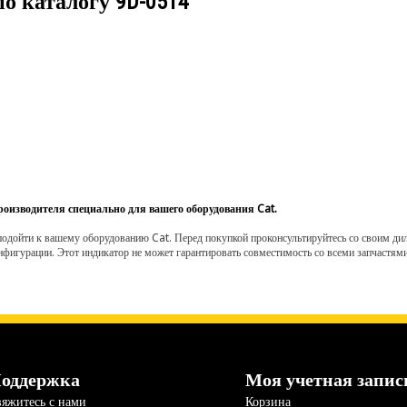
по каталогу
9D-0514
роизводителя специально для вашего оборудования Cat.
одойти к вашему оборудованию Cat. Перед покупкой проконсультируйтесь со своим диле
нфигурации. Этот индикатор не может гарантировать совместимость со всеми запчастями
оддержка
Моя учетная запис
яжитесь с нами
Корзина