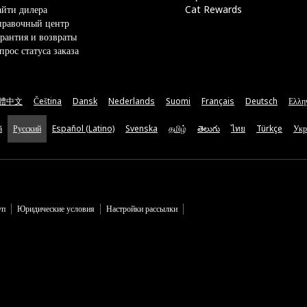
йти дилера
Cat Rewards
правочный центр
рантия и возвраты
прос статуса заказа
體中文
Čeština
Dansk
Nederlands
Suomi
Français
Deutsch
Ελλη
ă
Русский
Español (Latino)
Svenska
தமிழ்
తెలుగు
ไทย
Türkçe
Укр
уп
Юридические условия
Настройки рассылки