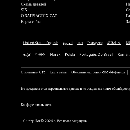
Схема деталей
На
SIS
С
О ЗАПЧАСТЯХ CAT
Га
Карта сайта
За
United States English
العربية
বাংলা
Български
简体中文
繁
ಕನ್ನಡ
한국어
Norsk
Polski
Português Do Brasil
Român
О компании Cat
Карта сайта
Обновить настройки cookie-файлов
Не продавать мои персональные данные и не открывать к ним общий дост
Конфиденциальность
Caterpillar© 2026 г. Все права защищены