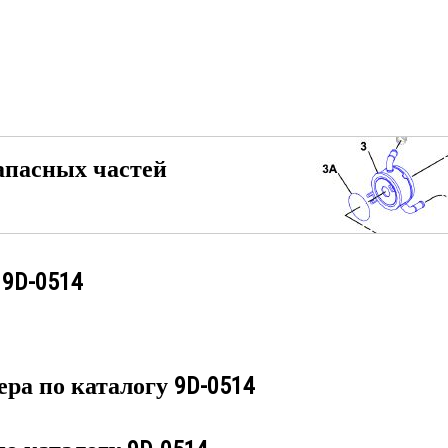
апасных частей
у
9D-0514
ера по каталогу
9D-0514