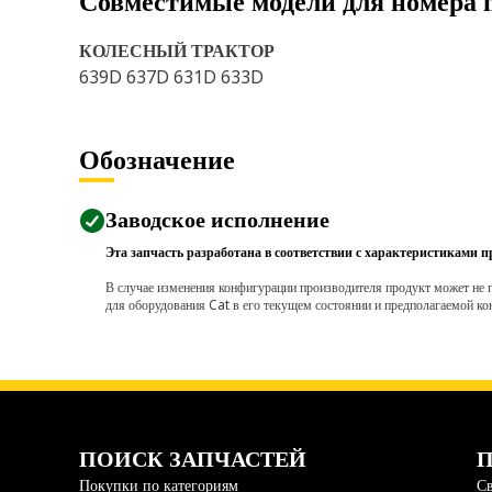
Совместимые модели для номера 
КОЛЕСНЫЙ ТРАКТОР
639D 637D 631D 633D
Обозначение
Заводское исполнение
Эта запчасть разработана в соответствии с характеристиками п
В случае изменения конфигурации производителя продукт может не п
для оборудования Cat в его текущем состоянии и предполагаемой ко
ПОИСК ЗАПЧАСТЕЙ
П
Покупки по категориям
Св