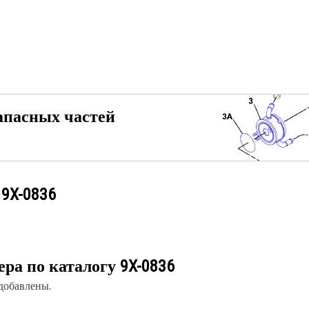
апасных частей
у
9X-0836
ера по каталогу
9X-0836
 добавлены.