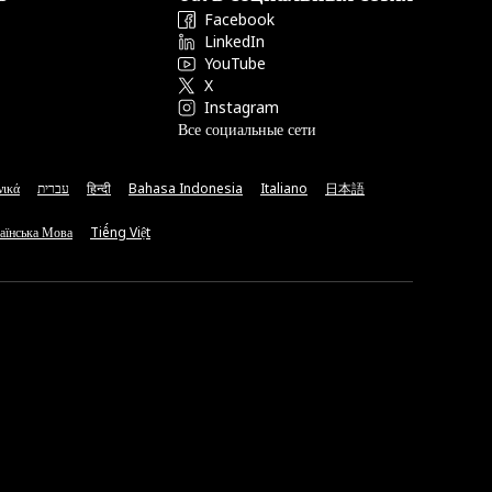
Facebook
LinkedIn
YouTube
X
Instagram
Все социальные сети
νικά
עברית
हिन्दी
Bahasa Indonesia
Italiano
日本語
аїнська Мова
Tiếng Việt