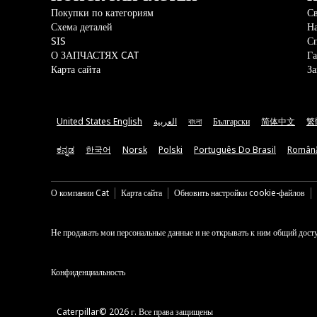
Покупки по категориям
Св
Схема деталей
На
SIS
С
О ЗАПЧАСТЯХ CAT
Га
Карта сайта
За
United States English
العربية
বাংলা
Български
简体中文
繁
ಕನ್ನಡ
한국어
Norsk
Polski
Português Do Brasil
Român
О компании Cat
Карта сайта
Обновить настройки cookie-файлов
Не продавать мои персональные данные и не открывать к ним общий дост
Конфиденциальность
Caterpillar© 2026 г. Все права защищены