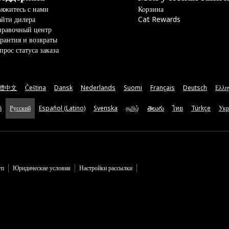
яжитесь с нами
Корзина
йти дилера
Cat Rewards
правочный центр
рантия и возвраты
прос статуса заказа
體中文
Čeština
Dansk
Nederlands
Suomi
Français
Deutsch
Ελλη
ă
Русский
Español (Latino)
Svenska
தமிழ்
తెలుగు
ไทย
Türkçe
Укр
уп
Юридические условия
Настройки рассылки