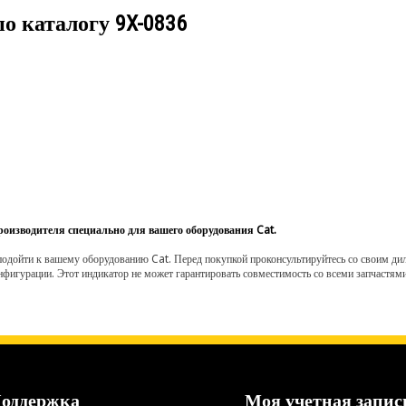
по каталогу
9X-0836
роизводителя специально для вашего оборудования Cat.
одойти к вашему оборудованию Cat. Перед покупкой проконсультируйтесь со своим диле
нфигурации. Этот индикатор не может гарантировать совместимость со всеми запчастями
оддержка
Моя учетная запис