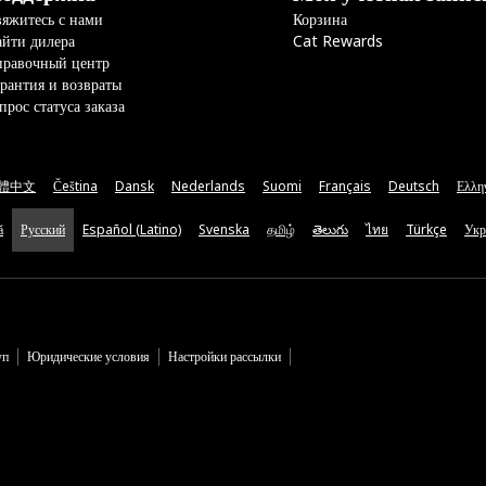
яжитесь с нами
Корзина
йти дилера
Cat Rewards
правочный центр
рантия и возвраты
прос статуса заказа
體中文
Čeština
Dansk
Nederlands
Suomi
Français
Deutsch
Ελλη
ă
Русский
Español (Latino)
Svenska
தமிழ்
తెలుగు
ไทย
Türkçe
Укр
уп
Юридические условия
Настройки рассылки