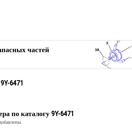
апасных частей
у
9Y-6471
ера по каталогу
9Y-6471
 добавлены.