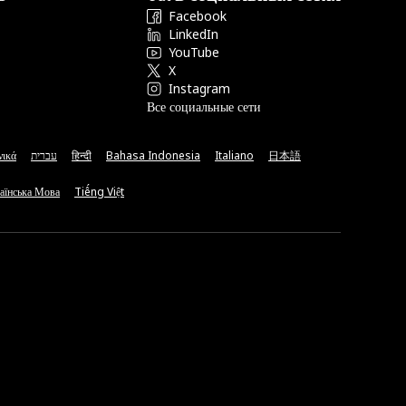
Facebook
LinkedIn
YouTube
X
Instagram
Все социальные сети
νικά
עברית
हिन्दी
Bahasa Indonesia
Italiano
日本語
аїнська Мова
Tiếng Việt