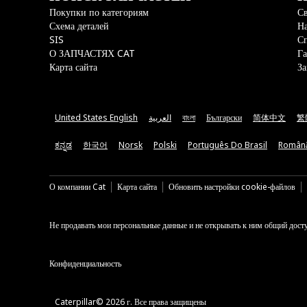
Покупки по категориям
Св
Схема деталей
На
SIS
С
О ЗАПЧАСТЯХ CAT
Га
Карта сайта
За
United States English
العربية
বাংলা
Български
简体中文
繁
ಕನ್ನಡ
한국어
Norsk
Polski
Português Do Brasil
Român
О компании Cat
Карта сайта
Обновить настройки cookie-файлов
Не продавать мои персональные данные и не открывать к ним общий дост
Конфиденциальность
Caterpillar© 2026 г. Все права защищены