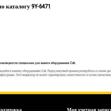
по каталогу
9Y-6471
роизводителя специально для вашего оборудования Cat.
одойти к вашему оборудованию Cat. Перед покупкой проконсультируйтесь со своим диле
нфигурации. Этот индикатор не может гарантировать совместимость со всеми запчастями
оддержка
Моя учетная запис