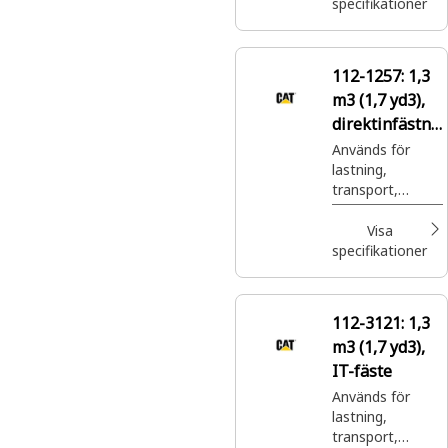
specifikationer
112-1257:
1,3
m3 (1,7 yd3),
direktinfästni
ng
Används för
lastning,
transport,
nivellering,
hyvling och
Visa
tömning av en
specifikationer
mängd olika
material i
allehanda
112-3121:
1,3
tillämpningar.
m3 (1,7 yd3),
IT-fäste
Används för
lastning,
transport,