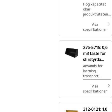
lastare, BOCE
Hög kapacitet
ökar
produktiviteten
vid hantering av
lätta material.
Visa
specifikationer
276-5715:
0,6
m3 fäste för
slirstyrda
lastare, BOCE
Används för
lastning,
transport,
nivellering,
hyvling och
Visa
tömning av en
specifikationer
mängd olika
material i
allehanda
312-0121:
1.0
tillämpningar.