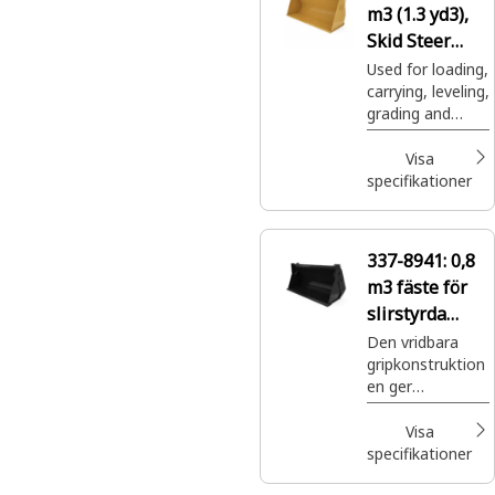
m3 (1.3 yd3),
Skid Steer
Coupler, Base
Used for loading,
carrying, leveling,
Edge
grading and
dumping in a
wide variety of
Visa
applications and
specifikationer
materials.
337-8941:
0,8
m3 fäste för
slirstyrda
lastare, BOCE
Den vridbara
gripkonstruktion
en ger
överlägsen
prestanda i en
Visa
rad olika
specifikationer
tillämpningar.