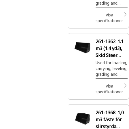
grading and
dumping in a
wide variety of
Visa
applications and
specifikationer
materials.
261-1362:
1.1
m3 (1.4 yd3),
Skid Steer
Coupler, Base
Used for loading,
carrying, leveling,
Edge
grading and
dumping in a
wide variety of
Visa
applications and
specifikationer
materials.
261-1368:
1,0
m3 fäste för
slirstyrda