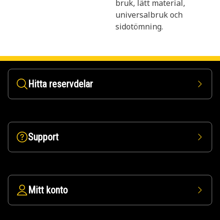
bruk, lätt material,
universalbruk och
sidotömning.
Hitta reservdelar
Support
Mitt konto