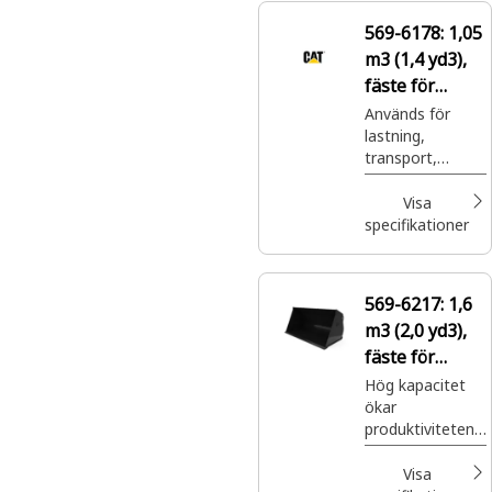
allehanda
569-6178:
1,05
tillämpningar.
m3 (1,4 yd3),
fäste för
slirstyrda
Används för
lastning,
lastare,
transport,
bultmonterat
nivellering,
skärstål
hyvling och
Visa
tömning av en
specifikationer
mängd olika
material i
allehanda
569-6217:
1,6
tillämpningar.
m3 (2,0 yd3),
fäste för
slirstyrda
Hög kapacitet
ökar
lastare,
produktiviteten
bultmonterat
vid hantering av
skärstål
lätta material.
Visa