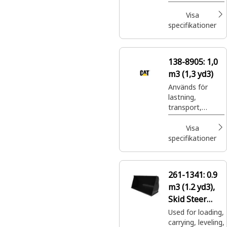
nivellering,
hyvling och
Visa
tömning av en
specifikationer
mängd olika
material i
allehanda
138-8905:
1,0
tillämpningar.
m3 (1,3 yd3)
Används för
lastning,
transport,
nivellering,
hyvling och
Visa
tömning av en
specifikationer
mängd olika
material i
allehanda
261-1341:
0.9
tillämpningar.
m3 (1.2 yd3),
Skid Steer
Coupler, Base
Used for loading,
carrying, leveling,
Edge