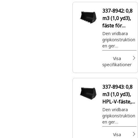
337-8942:
0,8
m3 (1,0 yd3),
fäste för
slirstyrda
Den vridbara
gripkonstruktion
lastare,
en ger
bultmonterad
överlägsen
e tänder
prestanda i en
Visa
rad olika
specifikationer
tillämpningar.
337-8943:
0,8
m3 (1,0 yd3),
HPL-V-fäste,
bultmonterat
Den vridbara
gripkonstruktion
skärstål
en ger
överlägsen
prestanda i en
Visa