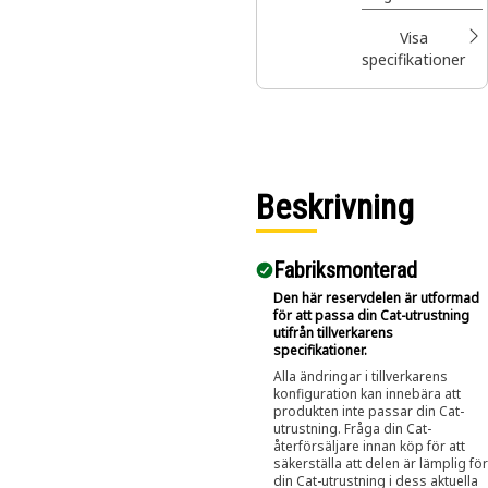
överlägsen
prestanda i en
Visa
rad olika
specifikationer
tillämpningar.
Beskrivning
Fabriksmonterad
Den här reservdelen är utformad
för att passa din Cat-utrustning
utifrån tillverkarens
specifikationer.
Alla ändringar i tillverkarens
konfiguration kan innebära att
produkten inte passar din Cat-
utrustning. Fråga din Cat-
återförsäljare innan köp för att
säkerställa att delen är lämplig för
din Cat-utrustning i dess aktuella