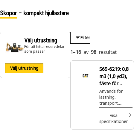
Skopor – kompakt hjullastare
Filter
Välj utrustning
För att hitta reservdelar
som passar
1
–
16
av
98
resultat
Välj utrustning
569-6219:
0,8
m3 (1,0 yd3),
fäste för
slirstyrda
Används för
lastning,
lastare,
transport,
bultmonterat
nivellering,
skärstål
hyvling och
Visa
tömning av en
specifikationer
mängd olika
material i