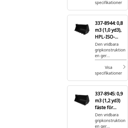
rad olika
specifikationer
tillämpningar.
337-8944:
0,8
m3 (1,0 yd3),
HPL-ISO-
fäste,
Den vridbara
gripkonstruktion
bultmonterad
en ger
e tänder
överlägsen
prestanda i en
Visa
rad olika
specifikationer
tillämpningar.
337-8945:
0,9
m3 (1,2 yd3)
fäste för
slirstyrda
Den vridbara
gripkonstruktion
lastare, BOCE
en ger