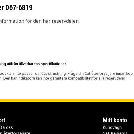
er
067-6819
nformation för den här reservdelen.
g utifrån tillverkarens specifikationer.
rodukten inte passar din Cat-utrustning. Fråga din Cat-återförsäljare innan köp fö
n. Den här indikatorn kan inte garantera kompatibilitet för alla reservdelar.
rt
Mitt konto
ta oss
Kundvagn
n återförsäljare
Cat Rewards