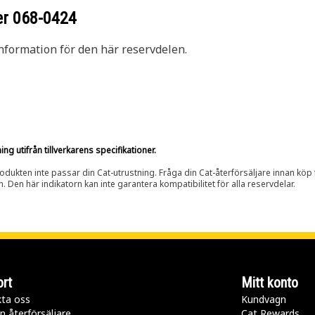
er
068-0424
nformation för den här reservdelen.
g utifrån tillverkarens specifikationer.
rodukten inte passar din Cat-utrustning. Fråga din Cat-återförsäljare innan köp fö
n. Den här indikatorn kan inte garantera kompatibilitet för alla reservdelar.
rt
Mitt konto
ta oss
Kundvagn
n återförsäljare
Cat Rewards