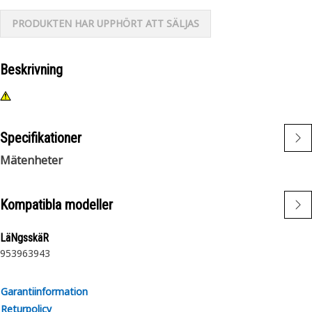
PRODUKTEN HAR UPPHÖRT ATT SÄLJAS
Beskrivning
Specifikationer
Mätenheter
Kompatibla modeller
LäNgsskäR
953
963
943
Garantiinformation
Returpolicy