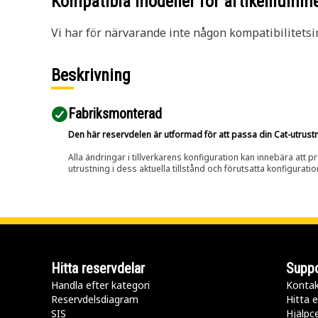
Kompatibla modeller för artikelnumm
Vi har för närvarande inte någon kompatibilitetsi
Beskrivning
Fabriksmonterad
Den här reservdelen är utformad för att passa din Cat-utrustnin
Alla ändringar i tillverkarens konfiguration kan innebära att p
utrustning i dess aktuella tillstånd och förutsatta konfiguratio
Hitta reservdelar
Suppo
Handla efter kategori
Kontak
Reservdelsdiagram
Hitta e
SIS
Hjälpc