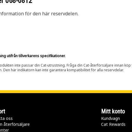
er
068-0812
nformation för den här reservdelen.
g utifrån tillverkarens specifikationer.
rodukten inte passar din Cat-utrustning. Fråga din Cat-återförsäljare innan köp fö
n. Den här indikatorn kan inte garantera kompatibilitet för alla reservdelar.
rt
Mitt konto
ta oss
Kundvagn
n återförsäljare
Cat Rewards
enter