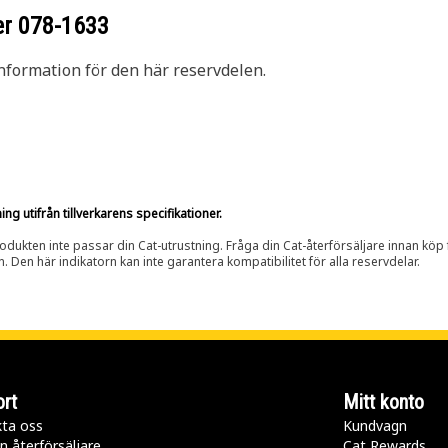
er
078-1633
nformation för den här reservdelen.
g utifrån tillverkarens specifikationer.
rodukten inte passar din Cat-utrustning. Fråga din Cat-återförsäljare innan köp fö
n. Den här indikatorn kan inte garantera kompatibilitet för alla reservdelar.
rt
Mitt konto
ta oss
Kundvagn
n återförsäljare
Cat Rewards