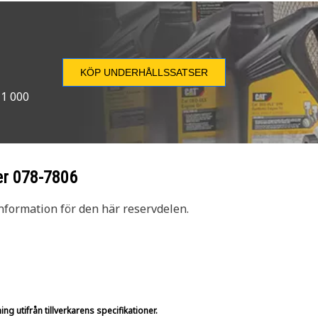
KÖP UNDERHÅLLSSATSER
 1 000
er
078-7806
nformation för den här reservdelen.
g utifrån tillverkarens specifikationer.