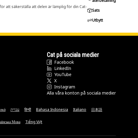
återbetalning
r att säkerställa att delen är lämplig för din Cat-
Sats
Utbytt
Cat på sociala medier
Facebook
LinkedIn
YouTube
X
Instagram
Alla våra konton på sociala medier
νικά
עברית
हिन्दी
Bahasa Indonesia
Italiano
日本語
аїнська Мова
Tiếng Việt