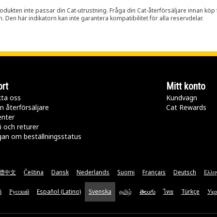
rodukten inte passar din Cat-utrustning. Fråga din Cat-återförsäljare innan köp fö
n. Den här indikatorn kan inte garantera kompatibilitet för alla reservdelar.
rt
Mitt konto
ta oss
Kundvagn
n återförsäljare
Cat Rewards
enter
i och returer
gan om beställningsstatus
體中文
Čeština
Dansk
Nederlands
Suomi
Français
Deutsch
Ελλη
ă
Русский
Español (Latino)
Svenska
தமிழ்
తెలుగు
ไทย
Türkçe
Укр