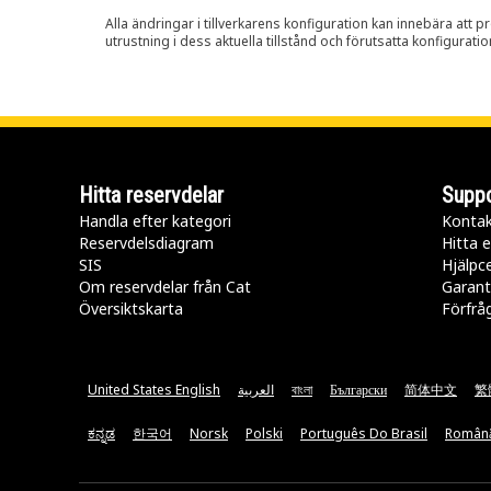
Alla ändringar i tillverkarens konfiguration kan innebära att p
utrustning i dess aktuella tillstånd och förutsatta konfiguratio
Hitta reservdelar
Suppo
Handla efter kategori
Kontak
Reservdelsdiagram
Hitta e
SIS
Hjälpc
Om reservdelar från Cat
Garant
Översiktskarta
Förfrå
United States English
العربية
বাংলা
Български
简体中文
繁
ಕನ್ನಡ
한국어
Norsk
Polski
Português Do Brasil
Român