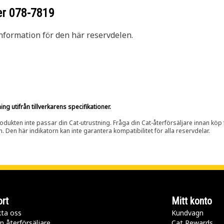
er
078-7819
nformation för den här reservdelen.
g utifrån tillverkarens specifikationer.
rodukten inte passar din Cat-utrustning. Fråga din Cat-återförsäljare innan köp fö
n. Den här indikatorn kan inte garantera kompatibilitet för alla reservdelar.
rt
Mitt konto
ta oss
Kundvagn
n återförsäljare
Cat Rewards