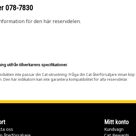
er
078-7830
nformation för den här reservdelen.
g utifrån tillverkarens specifikationer.
rodukten inte passar din Cat-utrustning. Fråga din Cat-återförsäljare innan köp fö
n. Den här indikatorn kan inte garantera kompatibilitet för alla reservdelar.
rt
Mitt konto
ta oss
Kundvagn
n återförsäljare
Cat Rewards