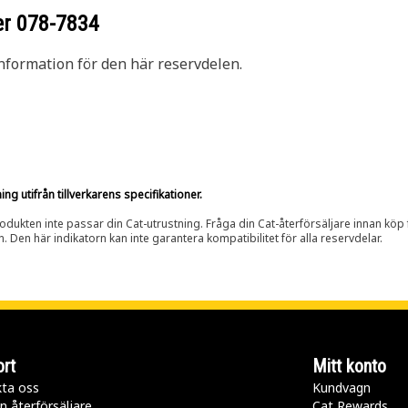
er
078-7834
nformation för den här reservdelen.
g utifrån tillverkarens specifikationer.
rodukten inte passar din Cat-utrustning. Fråga din Cat-återförsäljare innan köp fö
n. Den här indikatorn kan inte garantera kompatibilitet för alla reservdelar.
rt
Mitt konto
ta oss
Kundvagn
n återförsäljare
Cat Rewards