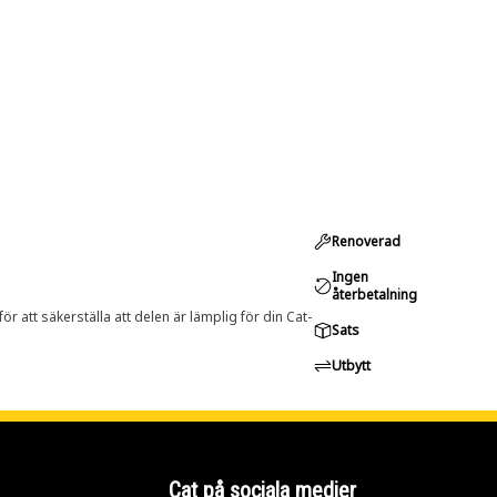
Renoverad
Ingen
återbetalning
r att säkerställa att delen är lämplig för din Cat-
Sats
Utbytt
Cat på sociala medier