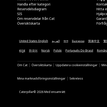
Handla efter kategori
Kontak
Reservdelsdiagram
Hitta e
SIS
Hjälpc
Om reservdelar från Cat
Garant
Översiktskarta
Förfrå
United States English
العربية
বাংলা
Български
简体中文
繁
ಕನ್ನಡ
한국어
Norsk
Polski
Português Do Brasil
Român
Om Cat
Översiktskarta
Uppdatera cookieinställningar
Mina
Mina marknadsföringsinställningar
Sekretess
Caterpillar© 2026 Med ensamrätt