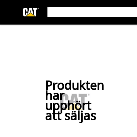
Produkten
har
upphört
att säljas