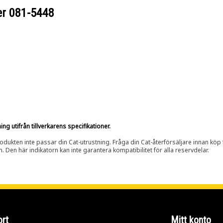
er
081-5448
g utifrån tillverkarens specifikationer.
rodukten inte passar din Cat-utrustning. Fråga din Cat-återförsäljare innan köp fö
n. Den här indikatorn kan inte garantera kompatibilitet för alla reservdelar.
rt
Mitt konto