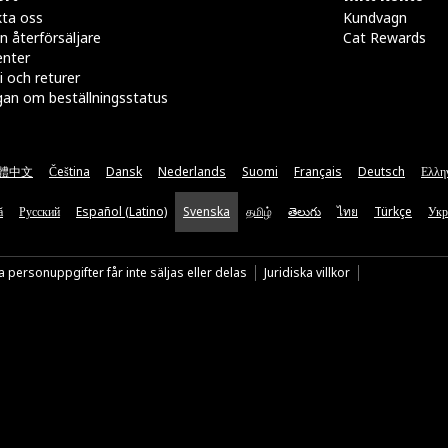
ta oss
Kundvagn
n återförsäljare
Cat Rewards
enter
i och returer
gan om beställningsstatus
體中文
Čeština
Dansk
Nederlands
Suomi
Français
Deutsch
Ελλη
ă
Русский
Español (Latino)
Svenska
தமிழ்
తెలుగు
ไทย
Türkçe
Укр
 personuppgifter får inte säljas eller delas
Juridiska villkor