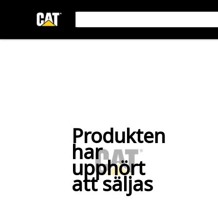
Produkten
har
upphört
att säljas