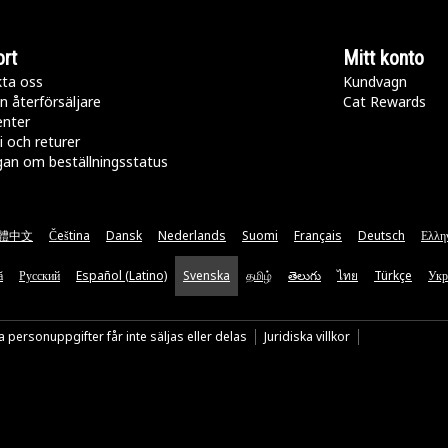
rt
Mitt konto
ta oss
Kundvagn
n återförsäljare
Cat Rewards
enter
i och returer
gan om beställningsstatus
體中文
Čeština
Dansk
Nederlands
Suomi
Français
Deutsch
Ελλη
ă
Русский
Español (Latino)
Svenska
தமிழ்
తెలుగు
ไทย
Türkçe
Укр
 personuppgifter får inte säljas eller delas
Juridiska villkor