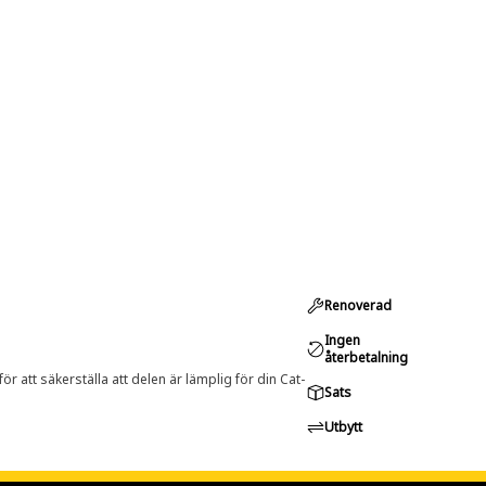
Renoverad
Ingen
återbetalning
r att säkerställa att delen är lämplig för din Cat-
Sats
Utbytt