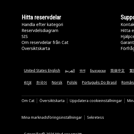
Hitta reservdelar
Suppo
Handla efter kategori
Kontak
Reservdelsdiagram
Hitta e
SIS
Hjälpc
Om reservdelar från Cat
Garant
Översiktskarta
Förfrå
United States English
العربية
বাংলা
Български
简体中文
繁
ಕನ್ನಡ
한국어
Norsk
Polski
Português Do Brasil
Român
Om Cat
Översiktskarta
Uppdatera cookieinställningar
Mina
Mina marknadsföringsinställningar
Sekretess