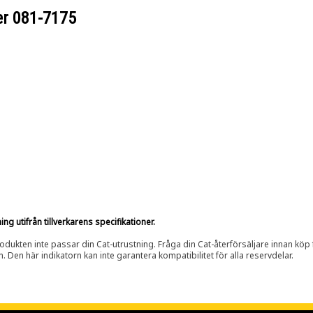
er
081-7175
g utifrån tillverkarens specifikationer.
rodukten inte passar din Cat-utrustning. Fråga din Cat-återförsäljare innan köp fö
n. Den här indikatorn kan inte garantera kompatibilitet för alla reservdelar.