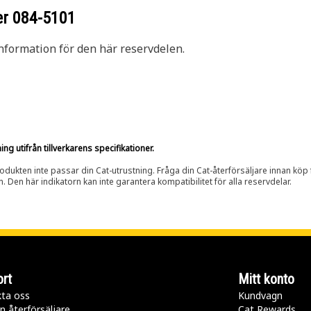
er
084-5101
nformation för den här reservdelen.
g utifrån tillverkarens specifikationer.
rodukten inte passar din Cat-utrustning. Fråga din Cat-återförsäljare innan köp fö
n. Den här indikatorn kan inte garantera kompatibilitet för alla reservdelar.
rt
Mitt konto
ta oss
Kundvagn
n återförsäljare
Cat Rewards