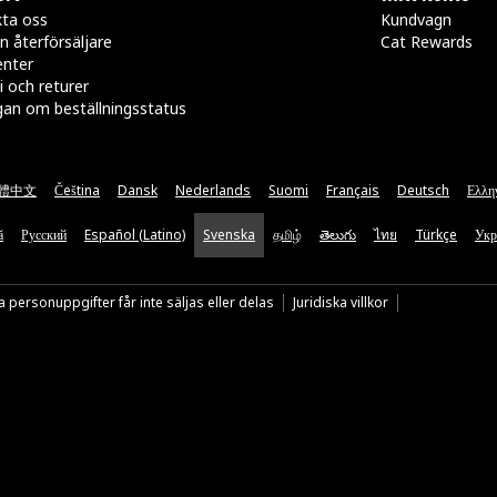
ta oss
Kundvagn
n återförsäljare
Cat Rewards
enter
i och returer
gan om beställningsstatus
體中文
Čeština
Dansk
Nederlands
Suomi
Français
Deutsch
Ελλη
ă
Русский
Español (Latino)
Svenska
தமிழ்
తెలుగు
ไทย
Türkçe
Укр
 personuppgifter får inte säljas eller delas
Juridiska villkor