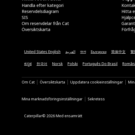
Handla efter kategori
Kontak
Reservdelsdiagram
Hitta e
SIS
Hjälpc
Om reservdelar från Cat
Garant
Översiktskarta
Förfrå
United States English
العربية
বাংলা
Български
简体中文
繁
ಕನ್ನಡ
한국어
Norsk
Polski
Português Do Brasil
Român
Om Cat
Översiktskarta
Uppdatera cookieinställningar
Mina
Mina marknadsföringsinställningar
Sekretess
Caterpillar© 2026 Med ensamrätt