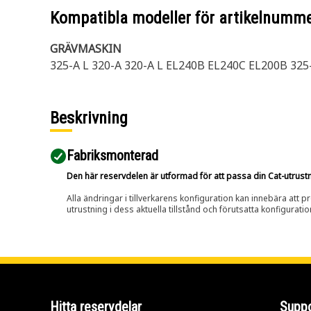
Kompatibla modeller för artikelnumm
GRÄVMASKIN
325-A L 320-A 320-A L EL240B EL240C EL200B 325
Beskrivning
Fabriksmonterad
Den här reservdelen är utformad för att passa din Cat-utrustnin
Alla ändringar i tillverkarens konfiguration kan innebära att p
utrustning i dess aktuella tillstånd och förutsatta konfiguratio
Hitta reservdelar
Suppo