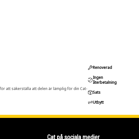
Renoverad
Ingen
återbetalning
r att säkerställa att delen är lämplig för din Cat-
Sats
Utbytt
Cat på sociala medier