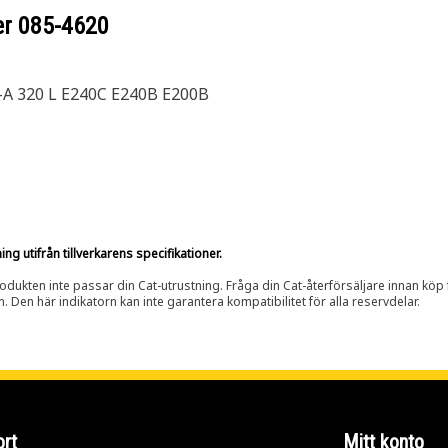
er
085-4620
-A 320 L E240C E240B E200B
g utifrån tillverkarens specifikationer.
rodukten inte passar din Cat-utrustning. Fråga din Cat-återförsäljare innan köp fö
n. Den här indikatorn kan inte garantera kompatibilitet för alla reservdelar.
rt
Mitt konto