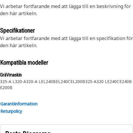
Vi arbetar fortfarande med att lägga till en beskrivning för
den här artikeln.
Specifikationer
Vi arbetar fortfarande med att lägga till en specifikation för
den här artikeln.
Kompatibla modeller
GräVmaskin
325-A L
320-A
320-A L
EL240B
EL240C
EL200B
325-A
320 L
E240C
E240B
E200B
Garantiinformation
Returpolicy