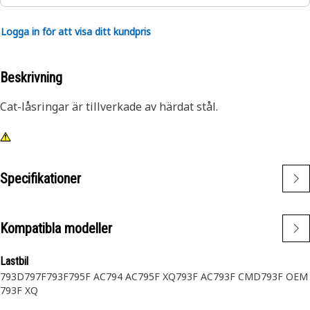
Logga in för att visa ditt kundpris
Beskrivning
Cat-låsringar är tillverkade av härdat stål.
Specifikationer
Kompatibla modeller
Lastbil
793D
797F
793F
795F AC
794 AC
795F XQ
793F AC
793F CMD
793F OEM
793F XQ