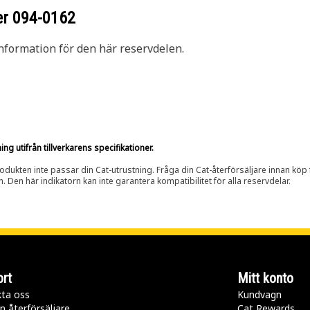
er
094-0162
nformation för den här reservdelen.
g utifrån tillverkarens specifikationer.
rodukten inte passar din Cat-utrustning. Fråga din Cat-återförsäljare innan köp fö
n. Den här indikatorn kan inte garantera kompatibilitet för alla reservdelar.
rt
Mitt konto
ta oss
Kundvagn
n återförsäljare
Cat Rewards