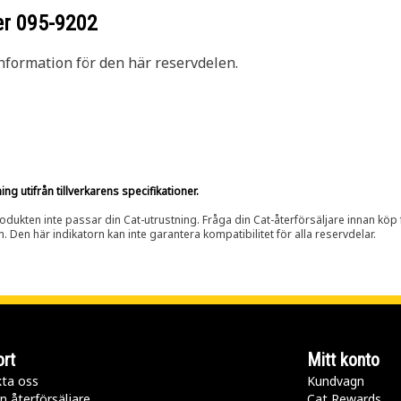
er
095-9202
nformation för den här reservdelen.
g utifrån tillverkarens specifikationer.
rodukten inte passar din Cat-utrustning. Fråga din Cat-återförsäljare innan köp fö
n. Den här indikatorn kan inte garantera kompatibilitet för alla reservdelar.
rt
Mitt konto
ta oss
Kundvagn
n återförsäljare
Cat Rewards