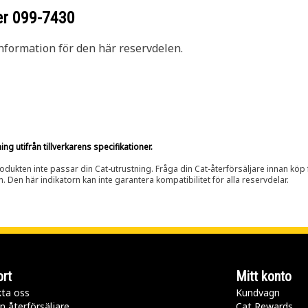
er
099-7430
nformation för den här reservdelen.
g utifrån tillverkarens specifikationer.
rodukten inte passar din Cat-utrustning. Fråga din Cat-återförsäljare innan köp fö
n. Den här indikatorn kan inte garantera kompatibilitet för alla reservdelar.
rt
Mitt konto
ta oss
Kundvagn
n återförsäljare
Cat Rewards