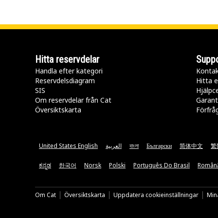
Hitta reservdelar
Suppo
Handla efter kategori
Kontak
Reservdelsdiagram
Hitta e
SIS
Hjälpc
Om reservdelar från Cat
Garant
Översiktskarta
Förfrå
United States English
العربية
বাংলা
Български
简体中文
繁
ಕನ್ನಡ
한국어
Norsk
Polski
Português Do Brasil
Român
Om Cat
Översiktskarta
Uppdatera cookieinställningar
Mina