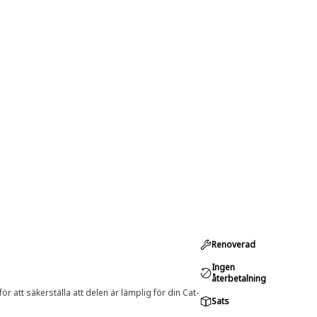
Renoverad
Ingen
återbetalning
r att säkerställa att delen är lämplig för din Cat-
Sats