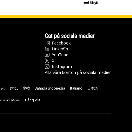
Utbytt
Cat på sociala medier
Facebook
LinkedIn
YouTube
X
Instagram
Alla våra konton på sociala medier
νικά
עברית
हिन्दी
Bahasa Indonesia
Italiano
日本語
аїнська Мова
Tiếng Việt