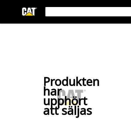
Produkten
har
upphört
att säljas