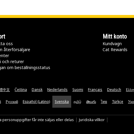
rt
Mitt konto
ta oss
Kundvagn
n återförsäljare
Cat Rewards
enter
i och returer
gan om beställningsstatus
體中文
Čeština
Dansk
Nederlands
Suomi
Français
Deutsch
Ελλη
ă
Русский
Español (Latino)
Svenska
தமிழ்
తెలుగు
ไทย
Türkçe
Укр
 personuppgifter får inte säljas eller delas
Juridiska villkor