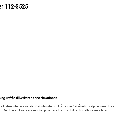
er
112-3525
g utifrån tillverkarens specifikationer.
rodukten inte passar din Cat-utrustning. Fråga din Cat-återförsäljare innan köp fö
n. Den här indikatorn kan inte garantera kompatibilitet för alla reservdelar.