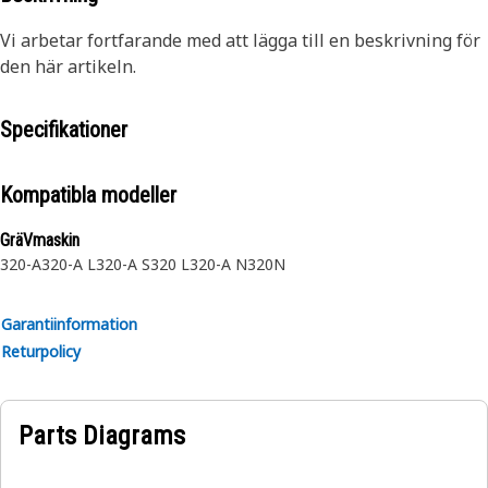
Vi arbetar fortfarande med att lägga till en beskrivning för
den här artikeln.
Specifikationer
Kompatibla modeller
GräVmaskin
320-A
320-A L
320-A S
320 L
320-A N
320N
Garantiinformation
Returpolicy
Parts Diagrams