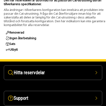
Den här reservdelen är utformad för att passa din Cat-utrustning utifrån
tillverkarens specifikationer.
Alla ändringar i tillverkarens konfiguration kan innebära att produkten inte
passar din Cat-utrustning. Fråga din Cat-återförsäljare innan köp för att
säkerställa att delen är lämplig för din Cat-utrustning i dess aktuella
tillstånd och förutsatta konfiguration. Den här indikatorn kan inte garantera
kompatibilitet för alla reservdelar.
Renoverad
Ingen återbetalning
Sats
Utbytt
Hitta reservdelar
Support