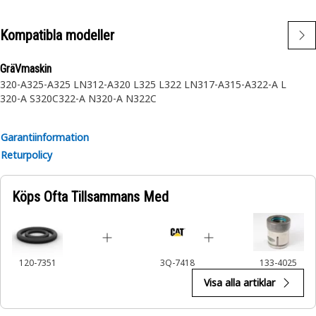
used to maintain hydraulic pressure and energy storage.
Regular maintenance using the seal kit ensures that
Kompatibla modeller
hydraulic accumulators continue to operate efficiently,
preventing leaks and contributing to the overall reliability
GräVmaskin
of hydraulic systems.
320-A
325-A
325 LN
312-A
320 L
325 L
322 LN
317-A
315-A
322-A L
320-A S
320C
322-A N
320-A N
322C
Garantiinformation
Returpolicy
Köps Ofta Tillsammans Med
120-7351
3Q-7418
133-4025
Visa alla artiklar