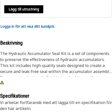
Lägg till utrustning
Logga in för att visa ditt kundpris
Beskrivning
The Hydraulic Accumulator Seal Kit is a set of components
to preserve the effectiveness of hydraulic accumulators.
This kit includes high-quality seals designed to create a
secure and leak-free seal within the accumulator assembly.
By preventing hydraulic fluid leaks, the kit contributes to
the overall reliability and efficiency of hydraulic
systems.Attributes: • Resistant to hydraulic fluid and
pressure.• Provides a reliable barrier against leaks.•
Specifikationer
Compatible with various hydraulic
Vi arbetar fortfarande med att lägga till en specifikation för
systems.Applications:The Hydraulic Accumulator Seal Kit is
den här artikeln.