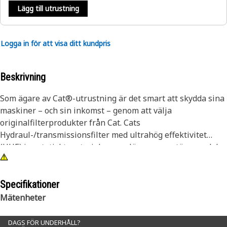
Lägg till utrustning
Logga in för att visa ditt kundpris
Beskrivning
Som ägare av Cat®-utrustning är det smart att skydda sina
maskiner – och sin inkomst – genom att välja
originalfilterprodukter från Cat. Cats
Hydraul-/transmissionsfilter med ultrahög effektivitet
(UHE) i syntetiskt material som avlägsnar en större andel
små partiklar och ger optimal kontamineringskontroll
inom de allra tuffaste användningsområdena.
Specifikationer
Ditt val av filter kan tyckas vara oviktigt, men fel filter kan
Mätenheter
öka slitaget och ge upphov till skador på din utrustning.
Till exempel ger Cat® Hydraulfilter det bästa skyddet mot
DAGS FÖR UNDERHÅLL?