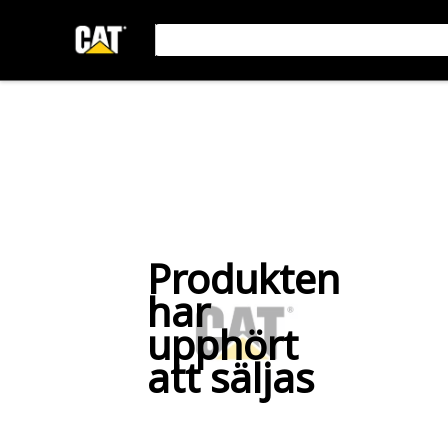
Produkten
har
upphört
att säljas