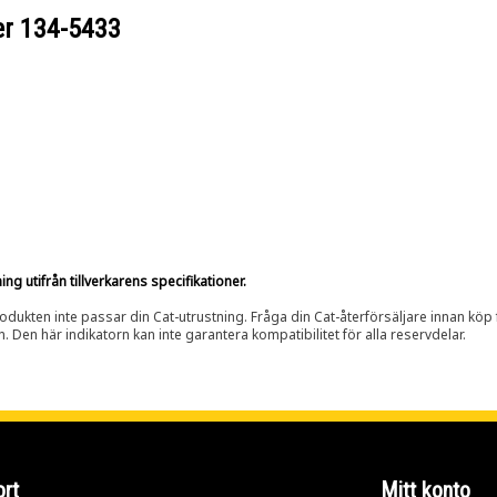
er
134-5433
g utifrån tillverkarens specifikationer.
rodukten inte passar din Cat-utrustning. Fråga din Cat-återförsäljare innan köp fö
n. Den här indikatorn kan inte garantera kompatibilitet för alla reservdelar.
rt
Mitt konto