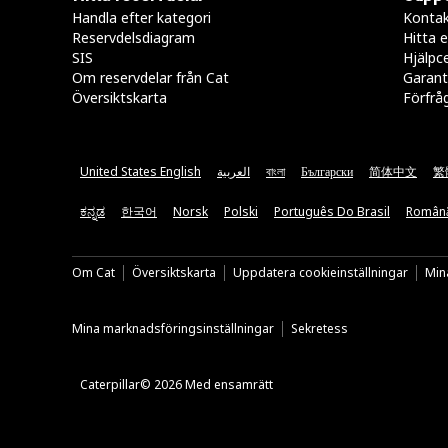
Handla efter kategori
Kontak
Reservdelsdiagram
Hitta e
SIS
Hjälpc
Om reservdelar från Cat
Garant
Översiktskarta
Förfrå
United States English
العربية
বাংলা
Български
简体中文
繁
ಕನ್ನಡ
한국어
Norsk
Polski
Português Do Brasil
Român
Om Cat
Översiktskarta
Uppdatera cookieinställningar
Mina
Mina marknadsföringsinställningar
Sekretess
Caterpillar© 2026 Med ensamrätt