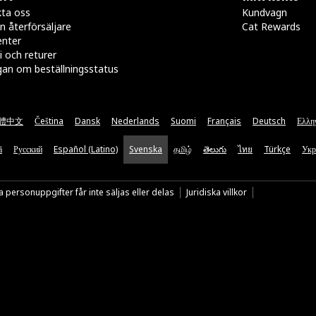
ta oss
Kundvagn
n återförsäljare
Cat Rewards
enter
i och returer
gan om beställningsstatus
體中文
Čeština
Dansk
Nederlands
Suomi
Français
Deutsch
Ελλη
ă
Русский
Español (Latino)
Svenska
தமிழ்
తెలుగు
ไทย
Türkçe
Укр
 personuppgifter får inte säljas eller delas
Juridiska villkor