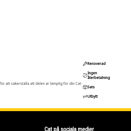
Renoverad
Ingen
återbetalning
r att säkerställa att delen är lämplig för din Cat-
Sats
Utbytt
Cat på sociala medier