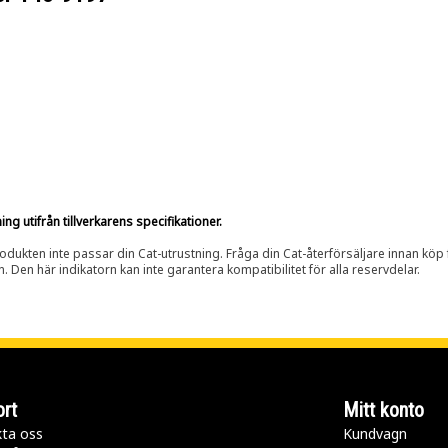
g utifrån tillverkarens specifikationer.
rodukten inte passar din Cat-utrustning. Fråga din Cat-återförsäljare innan köp fö
n. Den här indikatorn kan inte garantera kompatibilitet för alla reservdelar.
rt
Mitt konto
ta oss
Kundvagn