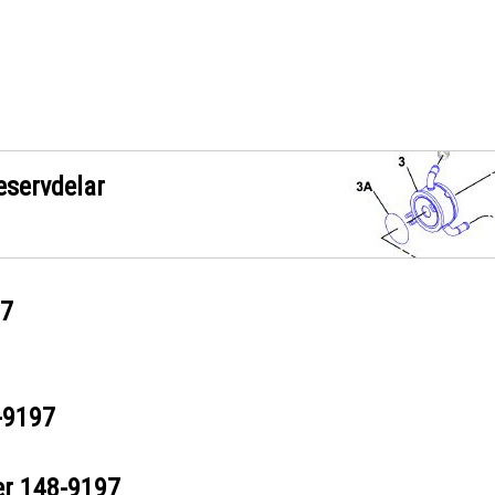
eservdelar
97
-9197
er
148-9197