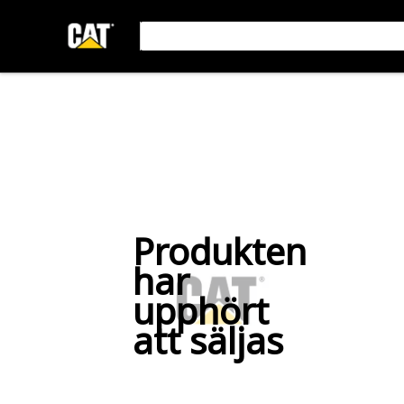
Produkten
har
upphört
att säljas