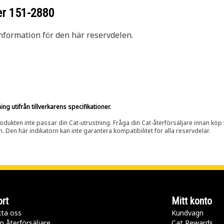
er
151-2880
nformation för den här reservdelen.
g utifrån tillverkarens specifikationer.
rodukten inte passar din Cat-utrustning. Fråga din Cat-återförsäljare innan köp fö
n. Den här indikatorn kan inte garantera kompatibilitet för alla reservdelar.
rt
Mitt konto
ta oss
Kundvagn
n återförsäljare
Cat Rewards