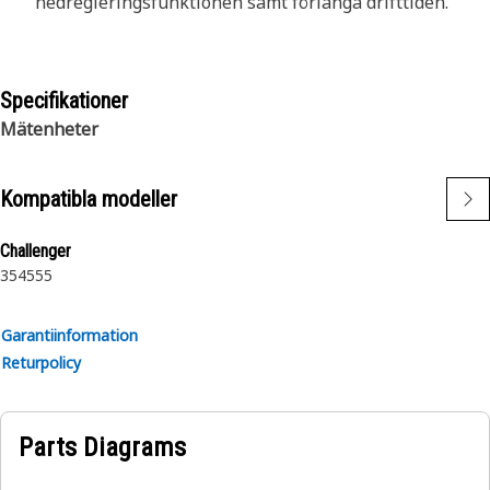
nedregleringsfunktionen samt förlänga drifttiden.
Specifikationer
Mätenheter
Kompatibla modeller
Challenger
35
45
55
Garantiinformation
Returpolicy
Parts Diagrams