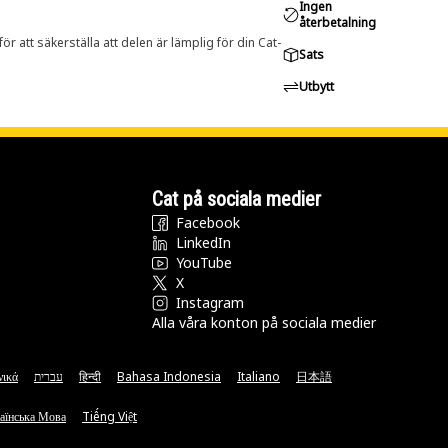
Ingen
återbetalning
r att säkerställa att delen är lämplig för din Cat-
Sats
Utbytt
Cat på sociala medier
Facebook
LinkedIn
YouTube
X
Instagram
Alla våra konton på sociala medier
νικά
עברית
हिन्दी
Bahasa Indonesia
Italiano
日本語
аїнська Мова
Tiếng Việt