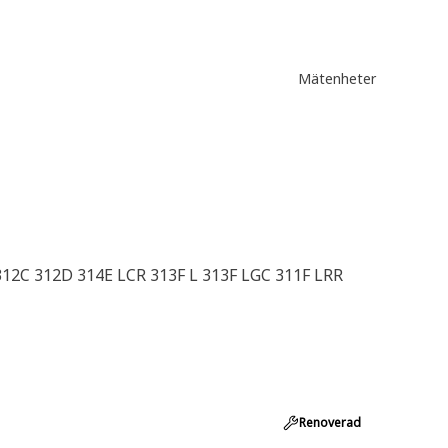
Mätenheter
312C 312D 314E LCR 313F L 313F LGC 311F LRR
Renoverad