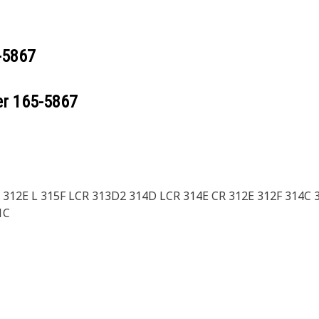
-5867
er
165-5867
312E L 315F LCR 313D2 314D LCR 314E CR 312E 312F 314C 
1C