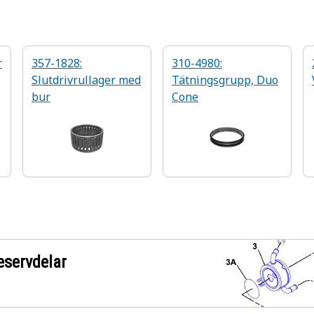
r
357-1828:
310-4980:
Slutdrivrullager med
Tätningsgrupp, Duo
bur
Cone
eservdelar