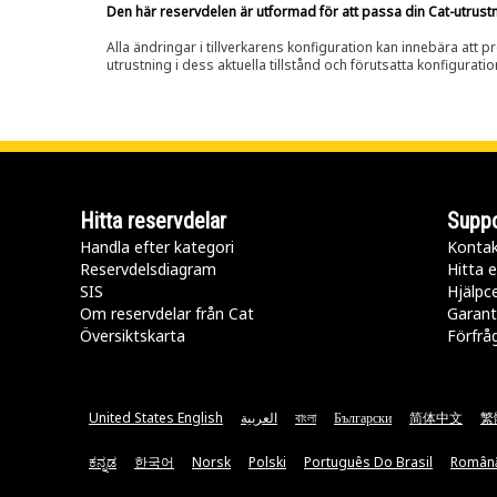
Den här reservdelen är utformad för att passa din Cat-utrustnin
Alla ändringar i tillverkarens konfiguration kan innebära att p
utrustning i dess aktuella tillstånd och förutsatta konfiguratio
Hitta reservdelar
Suppo
Handla efter kategori
Kontak
Reservdelsdiagram
Hitta e
SIS
Hjälpc
Om reservdelar från Cat
Garant
Översiktskarta
Förfrå
United States English
العربية
বাংলা
Български
简体中文
繁
ಕನ್ನಡ
한국어
Norsk
Polski
Português Do Brasil
Român