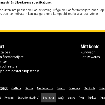
g utifrån tillverkarens specifikationer.
rodukten inte passar din Cat-utrustning. Fråga din Cat-återförsäljare innan köp fö
n. Den här indikatorn kan inte garantera kompatibilitet för alla reservdelar.
rt
Mitt konto
ta oss
Kundvagn
n återförsäljare
Cat Rewards
enter
i och returer
gan om beställningsstatus
體中文
Čeština
Dansk
Nederlands
Suomi
Français
Deutsch
Ελλη
ă
Русский
Español (Latino)
Svenska
தமிழ்
తెలుగు
ไทย
Türkçe
Укр