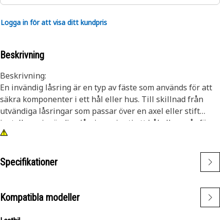
Logga in för att visa ditt kundpris
Beskrivning
Beskrivning:
En invändig låsring är en typ av fäste som används för att
säkra komponenter i ett hål eller hus. Till skillnad från
utvändiga låsringar som passar över en axel eller stift
installeras invändiga låsringar inuti ett hål eller spår för
att hålla komponenterna på plats. Huvudsyftet med en
invändig låsring är att förhindra axiell rörelse eller
förskjutning av komponenter i ett hål eller hus. Den
Specifikationer
fungerar som ett fäste som håller komponenter, som lager,
axlar eller tätningar, säkert på plats.
Kompatibla modeller
Egenskaper:
• Tillverkad enligt exakta specifikationer och byggd för