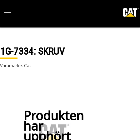
1G-7334
: SKRUV
Varumärke: Cat
Produkten
har
upphört