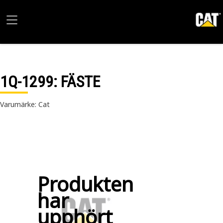
1Q-1299
: FÄSTE
Varumärke: Cat
Produkten
har
upphört