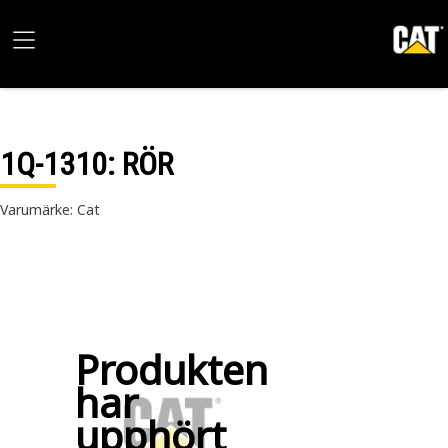
1Q-1310
: RÖR
Varumärke: Cat
Produkten
har
upphört