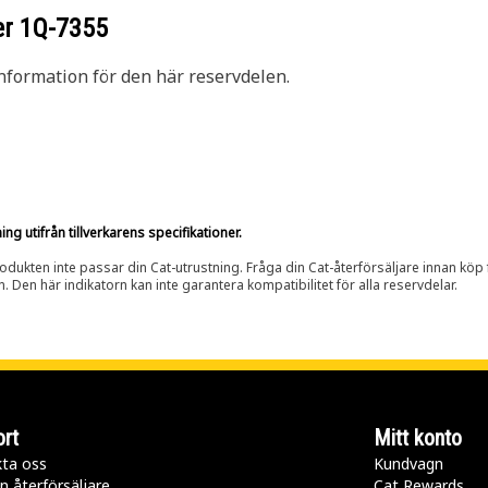
er
1Q-7355
nformation för den här reservdelen.
g utifrån tillverkarens specifikationer.
rodukten inte passar din Cat-utrustning. Fråga din Cat-återförsäljare innan köp fö
n. Den här indikatorn kan inte garantera kompatibilitet för alla reservdelar.
rt
Mitt konto
ta oss
Kundvagn
n återförsäljare
Cat Rewards