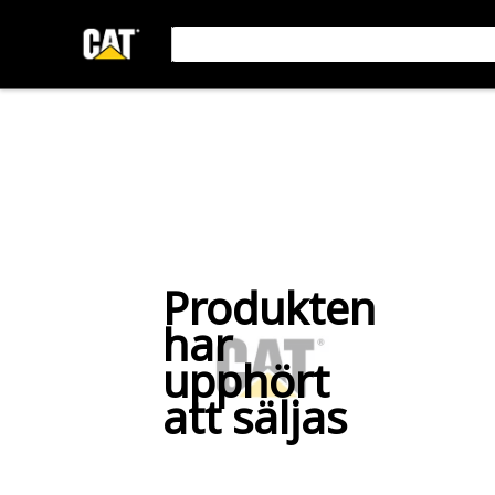
Produkten
har
upphört
att säljas