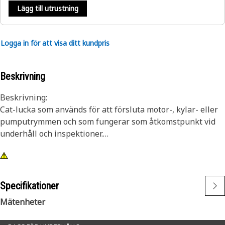
Lägg till utrustning
Logga in för att visa ditt kundpris
Beskrivning
Beskrivning:
Cat-lucka som används för att försluta motor-, kylar- eller
pumputrymmen och som fungerar som åtkomstpunkt vid
underhåll och inspektioner.
Egenskaper:
• Höghållfasta Cat-luckor med bra styvhet och
korrosionsmotstånd som är färdiga att monteras och
Specifikationer
fungerar för allmänt bruk.
Mätenheter
• Enheten består av lucka, låsenheter, skydd, tryckknapp,
foder och utrustning osv.