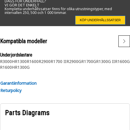
DAGS FÖR UNDERHÅLL?
VI GÖR DET ENKELT
Kompletta underhållssatser finns för olika utrustningstyper, med
Tillämpningar:
intervallen 250, 500 och 1 000 timmar.
• Cat-luckor används för åtkomst till förarutrymmen i
KÖP UNDERHÅLLSSATSER
hytten samt olika servicepunkter på maskinen eller motorn
vid underhåll.
• Läs användarhandboken eller kontakta Cat-
Kompatibla modeller
återförsäljaren för mer information.
Underjordslastare
R3000H
R1300
R1600
R2900
R1700 II
R2900G
R1700G
R1300G II
R1600G
R1600H
R1300G
Garantiinformation
Returpolicy
Parts Diagrams