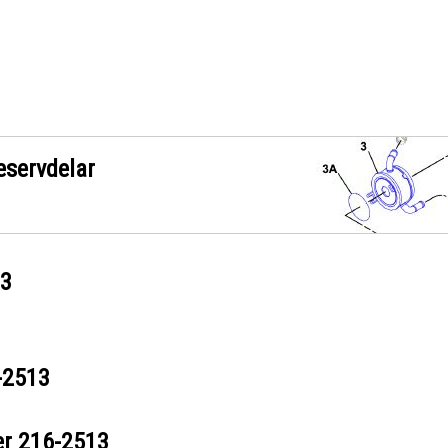
eservdelar
13
-2513
er
216-2513