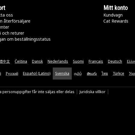
rt
Mitt konto
ta oss
Kundvagn
n återförsäljare
Cat Rewards
enter
i och returer
gan om beställningsstatus
體中文
Čeština
Dansk
Nederlands
Suomi
Français
Deutsch
Ελλη
ă
Русский
Español (Latino)
Svenska
தமிழ்
తెలుగు
ไทย
Türkçe
Укр
 personuppgifter får inte säljas eller delas
Juridiska villkor