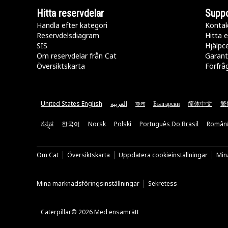
Hitta reservdelar
Suppo
Handla efter kategori
Kontak
Reservdelsdiagram
Hitta e
SIS
Hjälpc
Om reservdelar från Cat
Garant
Översiktskarta
Förfrå
United States English
العربية
বাংলা
Български
简体中文
繁
ಕನ್ನಡ
한국어
Norsk
Polski
Português Do Brasil
Român
Om Cat
Översiktskarta
Uppdatera cookieinställningar
Mina
Mina marknadsföringsinställningar
Sekretess
Caterpillar© 2026 Med ensamrätt