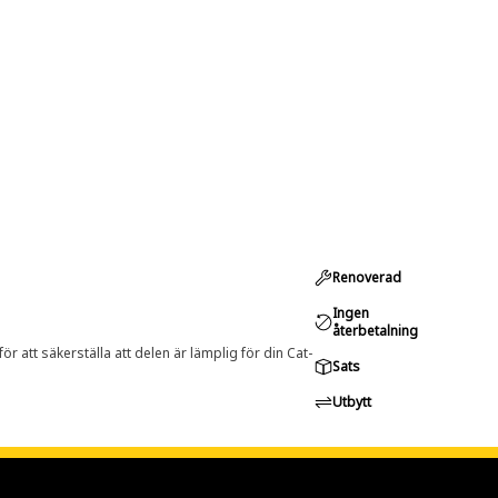
Renoverad
Ingen
återbetalning
r att säkerställa att delen är lämplig för din Cat-
Sats
Utbytt