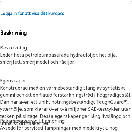
Logga in för att visa ditt kundpris
Beskrivning
Beskrivning:
Leder heta petroleumbaserade hydrauloljor, het olja,
smörjfett, smörjmedel och råoljor.
Egenskaper:
Konstruerad med en värmebeständig slang av syntetiskt
gummi och ett en flätad förstärkningstråd i höggradigt stål.
Den har även ett unikt nötningsbeständigt ToughGuard™-
ytterhölje, som klarar över två miljoner SAE-testcykler utan
tecken på slitage. Dessa egenskaper ger lång livslängd och
Rekommenderad tillämpning:
utmärkt driftsäkerhet.
Avsedd för servicetillämpningar med medeltryck, hög