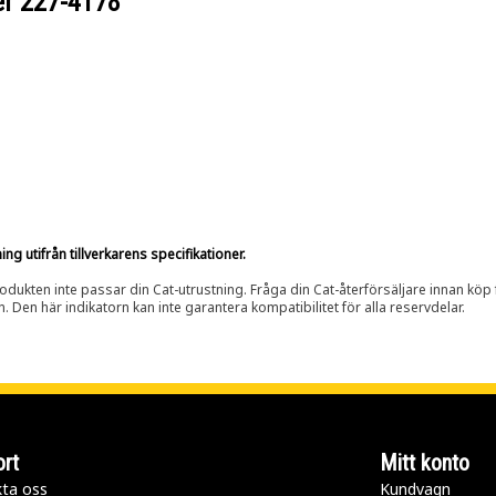
er
227-4178
g utifrån tillverkarens specifikationer.
rodukten inte passar din Cat-utrustning. Fråga din Cat-återförsäljare innan köp fö
n. Den här indikatorn kan inte garantera kompatibilitet för alla reservdelar.
rt
Mitt konto
ta oss
Kundvagn