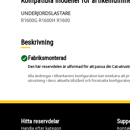
Kompatibla modeller för artikelnumm
UNDERJORDSLASTARE
R1600G R1600H R1600
Beskrivning
Fabriksmonterad
Den här reservdelen är utformad för att passa din Cat-utrustnin
Alla ändringar i tillverkarens konfiguration kan innebära att p
utrustning i dess aktuella tillstånd och förutsatta konfiguratio
Hitta reservdelar
Suppo
Handla efter kategori
Kontak