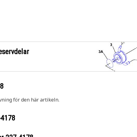
eservdelar
78
vning för den här artikeln.
-4178