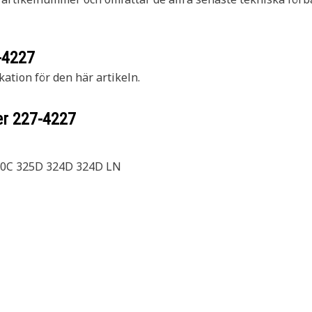
-4227
kation för den här artikeln.
er
227-4227
30C 325D 324D 324D LN