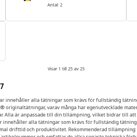
Antal
:
2
Visar 1 till 25 av 25
27
r innehåller alla tätningar som krävs för fullständig tätni
at® originaltätningar, varav många har egenutvecklade mate
lla är anpassade till din tillämpning, vilket bidrar till att
 innehåller alla tätningar som krävs för fullständig tätnin
imal drifttid och produktivitet. Rekommenderad tillämpning
s artikelnummer och omfattar de allra senaste tekniska förb