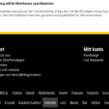
g utifrån tillverkarens specifikationer.
rodukten inte passar din Cat-utrustning. Fråga din Cat-återförsäljare innan köp fö
n. Den här indikatorn kan inte garantera kompatibilitet för alla reservdelar.
rt
Mitt konto
ta oss
Kundvagn
n återförsäljare
Cat Rewards
enter
i och returer
gan om beställningsstatus
體中文
Čeština
Dansk
Nederlands
Suomi
Français
Deutsch
Ελλη
ă
Русский
Español (Latino)
Svenska
தமிழ்
తెలుగు
ไทย
Türkçe
Укр