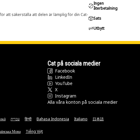
Ingen
återbetalning
r att säkerställa att delen är lämplig för din Cat-
Sats
Utbytt
Cat på sociala medier
Facebook
LinkedIn
YouTube
X
Instagram
Alla våra konton på sociala medier
νικά
עברית
हिन्दी
Bahasa Indonesia
Italiano
日本語
аїнська Мова
Tiếng Việt