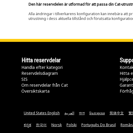
Den här reservdelen är utformad för att passa din Cat-utrustnin
Alla ändringar i tillverkarens konfiguration kan innebära att p
utrustning i dess aktuella tillstånd och förutsatta konfiguratio
Hitta reservdelar
Suppo
Handla efter kategori
Kontak
Reservdelsdiagram
Hitta e
SIS
Hjälpc
Om reservdelar från Cat
Garant
Översiktskarta
Förfrå
United States English
العربية
বাংলা
Български
简体中文
繁
ಕನ್ನಡ
한국어
Norsk
Polski
Português Do Brasil
Român