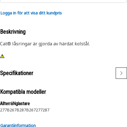
Logga in för att visa ditt kundpris
Beskrivning
Cat® låsringar är gjorda av härdat kolstål.
Specifikationer
Kompatibla modeller
AllterräNglastare
277B
267B
287B
267
277
287
Garantiinformation