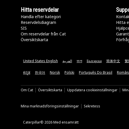
Hitta reservdelar
Suppo
Handla efter kategori
Kontak
Reservdelsdiagram
Hitta e
SIS
Hjälpc
Om reservdelar från Cat
Garant
Översiktskarta
Förfrå
United States English
العربية
বাংলা
Български
简体中文
繁
ಕನ್ನಡ
한국어
Norsk
Polski
Português Do Brasil
Român
Om Cat
Översiktskarta
Uppdatera cookieinställningar
Mina
Mina marknadsföringsinställningar
Sekretess
Caterpillar© 2026 Med ensamrätt