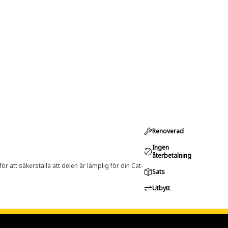
Renoverad
Ingen
återbetalning
r att säkerställa att delen är lämplig för din Cat-
Sats
Utbytt