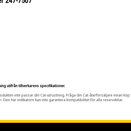
er
247-7507
g utifrån tillverkarens specifikationer.
rodukten inte passar din Cat-utrustning. Fråga din Cat-återförsäljare innan köp fö
n. Den här indikatorn kan inte garantera kompatibilitet för alla reservdelar.