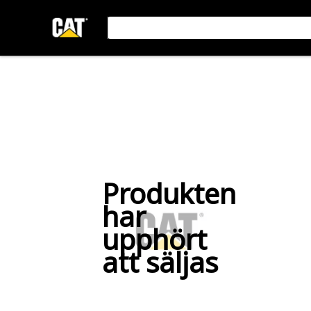
Produkten
har
upphört
att säljas