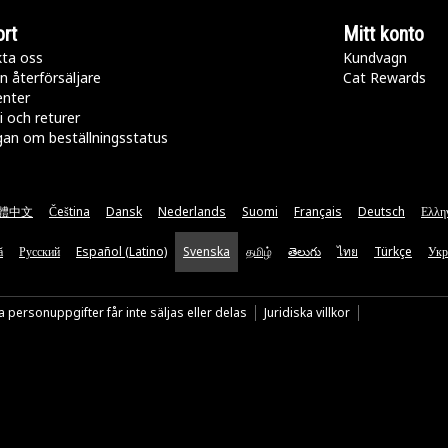
rt
Mitt konto
ta oss
Kundvagn
n återförsäljare
Cat Rewards
enter
i och returer
gan om beställningsstatus
體中文
Čeština
Dansk
Nederlands
Suomi
Français
Deutsch
Ελλη
ă
Русский
Español (Latino)
Svenska
தமிழ்
తెలుగు
ไทย
Türkçe
Укр
 personuppgifter får inte säljas eller delas
Juridiska villkor