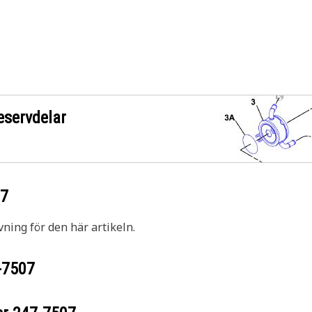
eservdelar
07
vning för den här artikeln.
-7507