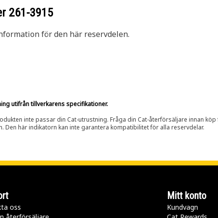
er
261-3915
nformation för den här reservdelen.
g utifrån tillverkarens specifikationer.
rodukten inte passar din Cat-utrustning. Fråga din Cat-återförsäljare innan köp fö
n. Den här indikatorn kan inte garantera kompatibilitet för alla reservdelar.
rt
Mitt konto
ta oss
Kundvagn
n återförsäljare
Cat Rewards