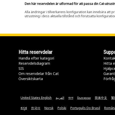
Den här reservdelen är utformad för att passa din Cat-utrustnin
Alla ändringar i tillverkarens konfiguration kan innebära att p
utrustning i dess aktuella tillstånd och förutsatta konfiguratio
Hitta reservdelar
Suppo
Handla efter kategori
Kontak
Reservdelsdiagram
Hitta e
SIS
Hjälpc
Om reservdelar från Cat
Garant
Översiktskarta
Förfrå
United States English
العربية
বাংলা
Български
简体中文
繁
ಕನ್ನಡ
한국어
Norsk
Polski
Português Do Brasil
Român