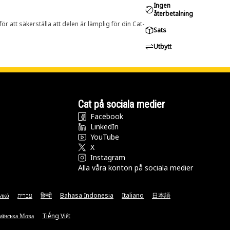
Ingen
återbetalning
r att säkerställa att delen är lämplig för din Cat-
Sats
Utbytt
Cat på sociala medier
Facebook
LinkedIn
YouTube
X
Instagram
Alla våra konton på sociala medier
νικά
עברית
हिन्दी
Bahasa Indonesia
Italiano
日本語
аїнська Мова
Tiếng Việt