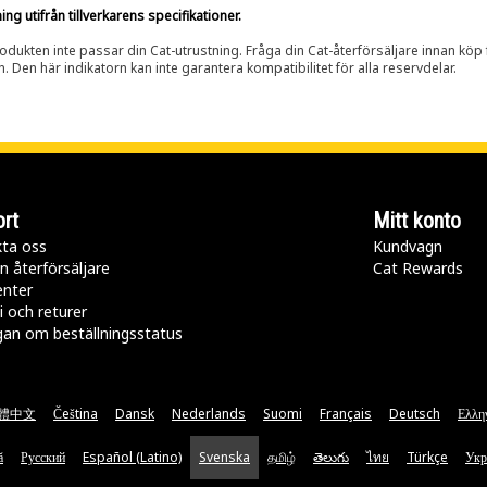
g utifrån tillverkarens specifikationer.
rodukten inte passar din Cat-utrustning. Fråga din Cat-återförsäljare innan köp fö
n. Den här indikatorn kan inte garantera kompatibilitet för alla reservdelar.
rt
Mitt konto
ta oss
Kundvagn
n återförsäljare
Cat Rewards
enter
i och returer
gan om beställningsstatus
體中文
Čeština
Dansk
Nederlands
Suomi
Français
Deutsch
Ελλη
ă
Русский
Español (Latino)
Svenska
தமிழ்
తెలుగు
ไทย
Türkçe
Укр