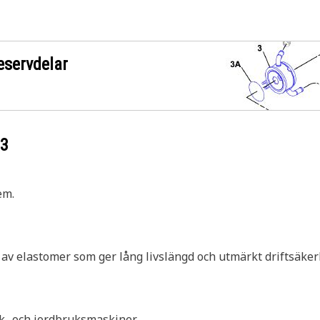
eservdelar
13
em.
e av elastomer som ger lång livslängd och utmärkt driftsäker
k- och jordbruksmaskiner.