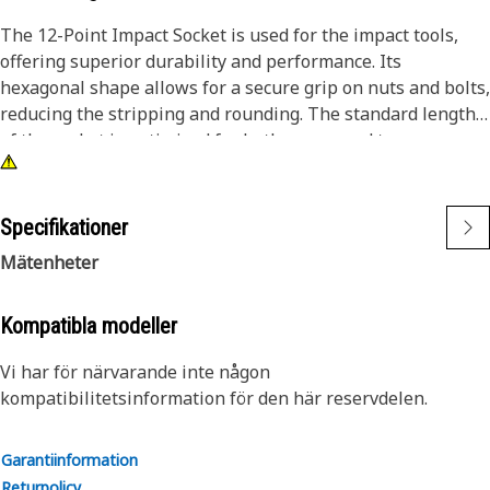
The 12-Point Impact Socket is used for the impact tools,
offering superior durability and performance. Its
hexagonal shape allows for a secure grip on nuts and bolts,
reducing the stripping and rounding. The standard length
of the socket is optimized for both access and torque
applications. The black oxide finish enhances resistance to
corrosion and wear, extending the tool's lifespan. The
sockets used are tailored for high-torque impact
Specifikationer
applications.
Mätenheter
Attributes:
• Compatible with standard 3/8 inch square drive size for
Kompatibla modeller
impact tools.
Vi har för närvarande inte någon
• Shallow length socket.
kompatibilitetsinformation för den här reservdelen.
• Used to handle high-torque applications without
deformation.
• Ensures a secure fit to reduce the risk of fastener damage.
Garantiinformation
• Provides excellent gripping power for reliable fastening.
Returpolicy