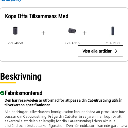
Applications:
Köps Ofta Tillsammans Med
The 12-Point Impact Socket is used in conjunction with
impact wrenches to handle hexagonal fasteners on
equipment components, ensuring efficient maintenance
and assembly operations.
271-4658
271-4656
213-3521
Visa alla artiklar
Beskrivning
Fabriksmonterad
Den här reservdelen är utformad för att passa din Cat-utrustning utifrån
tillverkarens specifikationer.
Alla ändringar i tillverkarens konfiguration kan innebära att produkten inte
passar din Cat-utrustning. Fråga din Cat-återförsäljare innan köp för att
säkerställa att delen är lämplig för din Cat-utrustning i dess aktuella
tillstånd och förutsatta konfiguration. Den här indikatorn kan inte garantera