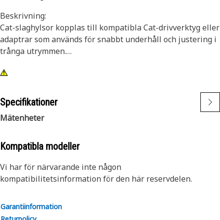
Beskrivning:
Cat-slaghylsor kopplas till kompatibla Cat-drivverktyg eller
adaptrar som används för snabbt underhåll och justering i
trånga utrymmen.
Egenskaper:
• 12-punkts slaghylsa, 16 mm
• Kort längd
Specifikationer
• 3/8-tums fyrkantsfäste
Mätenheter
• Svart oxidfinish
Kompatibla modeller
Vi har för närvarande inte någon
kompatibilitetsinformation för den här reservdelen.
Garantiinformation
Returpolicy